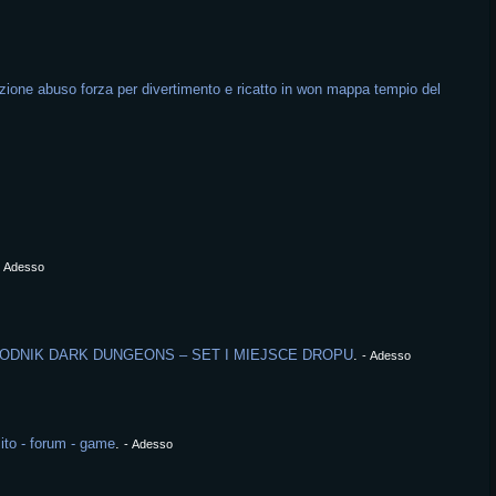
ione abuso forza per divertimento e ricatto in won mappa tempio del
-
Adesso
ODNIK DARK DUNGEONS – SET I MIEJSCE DROPU
.
-
Adesso
ito - forum - game
.
-
Adesso