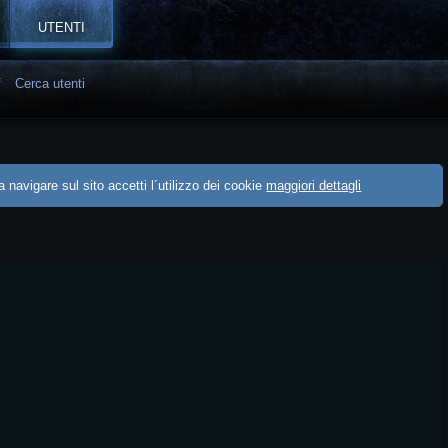
UTENTI
f
Cerca utenti
 navigare sul sito accetti l´utilizzo dei cookie
maggiori dettagli