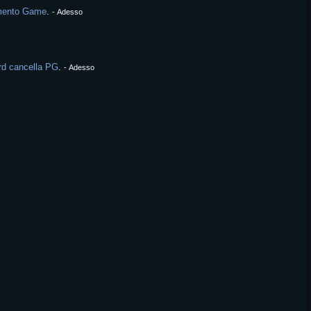
mento Game
.
-
Adesso
d cancella PG
.
-
Adesso