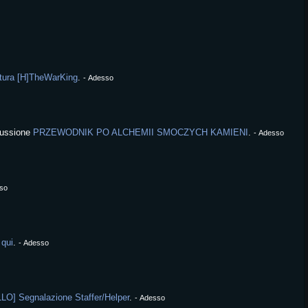
tura [H]TheWarKing
.
-
Adesso
scussione
PRZEWODNIK PO ALCHEMII SMOCZYCH KAMIENI
.
-
Adesso
so
 qui
.
-
Adesso
O] Segnalazione Staffer/Helper
.
-
Adesso