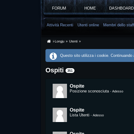
FORUM
HOME
DASHBOARD
Attività Recenti
Utenti online
Membri dello staf
i-Longju
»
Utenti
»
Questo sito utilizza i cookie. Continuando a
Ospiti
351
Ospite
Posizione sconosciuta
-
Adesso
Ospite
Lista Utenti
-
Adesso
Ospite