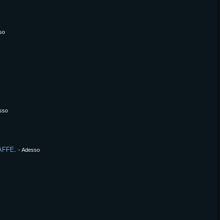
so
sso
AFFE
.
-
Adesso