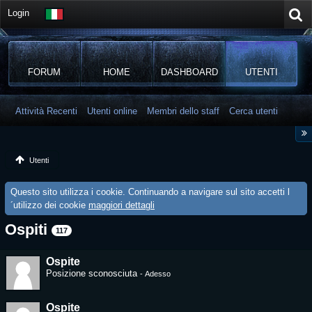
Login
FORUM
HOME
DASHBOARD
UTENTI
Attività Recenti
Utenti online
Membri dello staff
Cerca utenti
Utenti
Questo sito utilizza i cookie. Continuando a navigare sul sito accetti l
´utilizzo dei cookie
maggiori dettagli
Ospiti
117
Ospite
Posizione sconosciuta
-
Adesso
Ospite