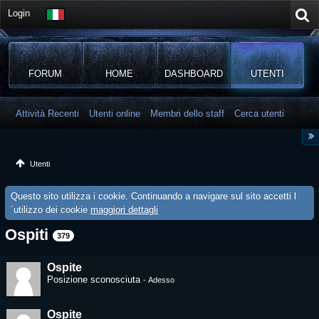
Login
FORUM
HOME
DASHBOARD
UTENTI
Attività Recenti
Utenti online
Membri dello staff
Cerca utenti
Utenti
Questo sito utilizza i cookie. Continuando a navigare sul sito accetti l
´utilizzo dei cookie
maggiori dettagli
Ospiti
379
Ospite
Posizione sconosciuta
-
Adesso
Ospite