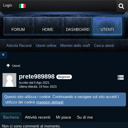
Login
FORUM
HOME
DASHBOARD
UTENTI
Attività Recenti
Utenti online
Membri dello staff
Cerca utenti
Utenti
prete989898
Beginner
Iscritto dal 5 Ago 2021
Ultime Attività
19 Nov 2023
Questo sito utilizza i cookie. Continuando a navigare sul sito accetti l
´utilizzo dei cookie
maggiori dettagli
Bacheca
Attività recenti
Mi piace
Su di me
Non ci sono commenti al momento.