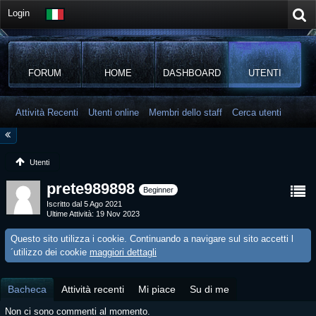
Login
FORUM
HOME
DASHBOARD
UTENTI
Attività Recenti
Utenti online
Membri dello staff
Cerca utenti
Utenti
prete989898
Beginner
Iscritto dal 5 Ago 2021
Ultime Attività
19 Nov 2023
Questo sito utilizza i cookie. Continuando a navigare sul sito accetti l
´utilizzo dei cookie
maggiori dettagli
Bacheca
Attività recenti
Mi piace
Su di me
Non ci sono commenti al momento.