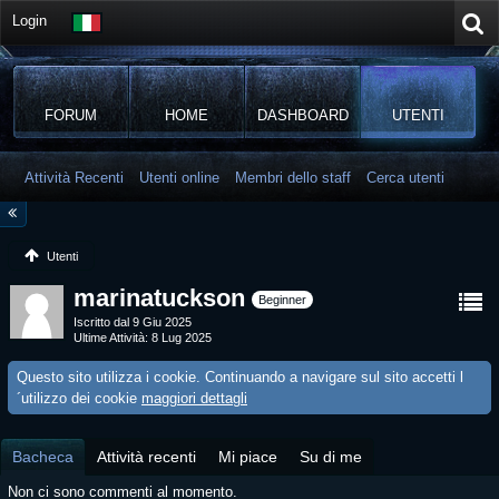
Login
FORUM
HOME
DASHBOARD
UTENTI
Attività Recenti
Utenti online
Membri dello staff
Cerca utenti
Utenti
marinatuckson
Beginner
Iscritto dal 9 Giu 2025
Ultime Attività
8 Lug 2025
Questo sito utilizza i cookie. Continuando a navigare sul sito accetti l
´utilizzo dei cookie
maggiori dettagli
Bacheca
Attività recenti
Mi piace
Su di me
Non ci sono commenti al momento.