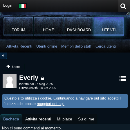
Login
FORUM
HOME
DASHBOARD
UTENTI
Attività Recenti
Utenti online
Membri dello staff
Cerca utenti
Utenti
Everly
Iscritto dal 27 Mag 2025
Ultime Attività
20 Ott 2025
Questo sito utilizza i cookie. Continuando a navigare sul sito accetti l
´utilizzo dei cookie
maggiori dettagli
Bacheca
Attività recenti
Mi piace
Su di me
Non ci sono commenti al momento.