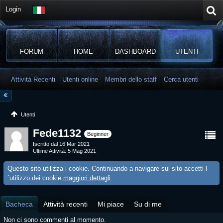
Login
FORUM
HOME
DASHBOARD
UTENTI
Attività Recenti
Utenti online
Membri dello staff
Cerca utenti
Utenti
Fede1132
Beginner
Iscritto dal 16 Mar 2021
Ultime Attività
5 Mag 2021
Questo sito utilizza i cookie. Continuando a navigare sul sito accetti l
´utilizzo dei cookie
maggiori dettagli
Bacheca
Attività recenti
Mi piace
Su di me
Non ci sono commenti al momento.