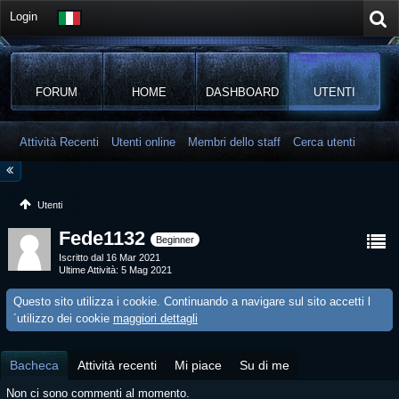
Login
FORUM
HOME
DASHBOARD
UTENTI
Attività Recenti
Utenti online
Membri dello staff
Cerca utenti
Utenti
Fede1132
Beginner
Iscritto dal 16 Mar 2021
Ultime Attività
5 Mag 2021
Questo sito utilizza i cookie. Continuando a navigare sul sito accetti l
´utilizzo dei cookie
maggiori dettagli
Bacheca
Attività recenti
Mi piace
Su di me
Non ci sono commenti al momento.