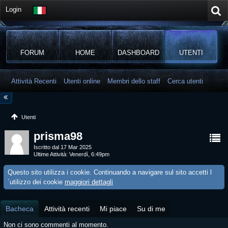
Login
FORUM
HOME
DASHBOARD
UTENTI
Attività Recenti
Utenti online
Membri dello staff
Cerca utenti
Utenti
prisma98
Iscritto dal 17 Mar 2025
Ultime Attività
Venerdì, 6:49pm
Questo sito utilizza i cookie. Continuando a navigare sul sito accetti l
´utilizzo dei cookie
maggiori dettagli
Bacheca
Attività recenti
Mi piace
Su di me
Non ci sono commenti al momento.