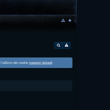
 l´utilizzo dei cookie
maggiori dettagli