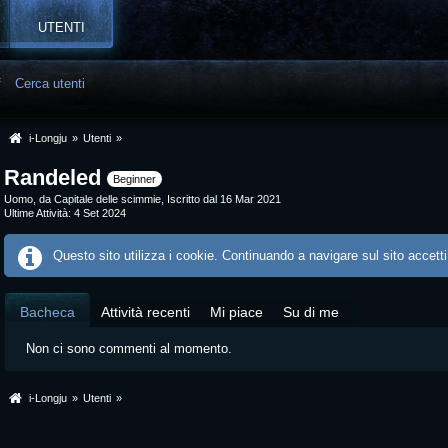
UTENTI
f
Cerca utenti
i-Longju
»
Utenti
»
Randeled
Beginner
Uomo
da Capitale delle scimmie
Iscritto dal 16 Mar 2021
Ultime Attività
4 Set 2024
Questo sito utilizza i cookie. Continuando a navigare sul sito accetti
Bacheca
Attività recenti
Mi piace
Su di me
Non ci sono commenti al momento.
i-Longju
»
Utenti
»