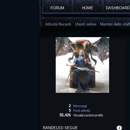
FORUM
HOME
DASHBOARD
Attività Recenti
Utenti online
Membri dello staf
2
Messaggi
5
Punti attività
92,426
Visualizzazioni profilo
RANDELED SEGUE
2