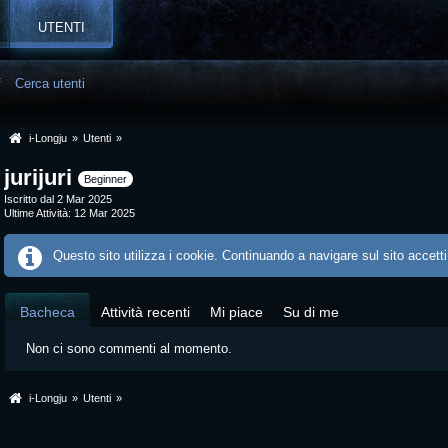
UTENTI
f
Cerca utenti
i-Longju
»
Utenti
»
jurijuri
Beginner
Iscritto dal 2 Mar 2025
Ultime Attività
12 Mar 2025
Questo sito utilizza i cookie. Continuando a navigare sul sito accetti
Bacheca
Attività recenti
Mi piace
Su di me
Non ci sono commenti al momento.
i-Longju
»
Utenti
»