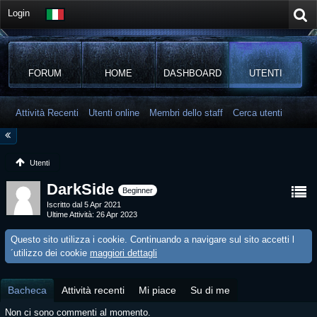
Login
FORUM
HOME
DASHBOARD
UTENTI
Attività Recenti
Utenti online
Membri dello staff
Cerca utenti
Utenti
DarkSide
Beginner
Iscritto dal 5 Apr 2021
Ultime Attività
26 Apr 2023
Questo sito utilizza i cookie. Continuando a navigare sul sito accetti l
´utilizzo dei cookie
maggiori dettagli
Bacheca
Attività recenti
Mi piace
Su di me
Non ci sono commenti al momento.