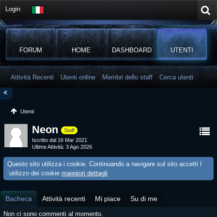
Login
FORUM
HOME
DASHBOARD
UTENTI
Attività Recenti
Utenti online
Membri dello staff
Cerca utenti
Utenti
Neon
Staff
Iscritto dal 16 Mar 2021
Ultime Attività
3 Ago 2026
Questo sito utilizza i cookie. Continuando a navigare sul sito accetti l
´utilizzo dei cookie
maggiori dettagli
Bacheca
Attività recenti
Mi piace
Su di me
Non ci sono commenti al momento.