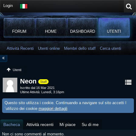
Login
FORUM
HOME
DASHBOARD
UTENTI
Attività Recenti
Utenti online
Membri dello staff
Cerca utenti
Utenti
Neon
Staff
Iscritto dal 16 Mar 2021
Ultime Attività
Lunedì, 3:16pm
Questo sito utilizza i cookie. Continuando a navigare sul sito accetti l
´utilizzo dei cookie
maggiori dettagli
Bacheca
Attività recenti
Mi piace
Su di me
Non ci sono commenti al momento.