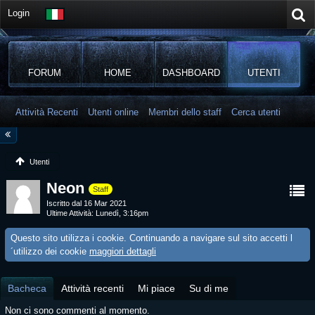
Login
FORUM
HOME
DASHBOARD
UTENTI
Attività Recenti
Utenti online
Membri dello staff
Cerca utenti
Utenti
Neon
Staff
Iscritto dal 16 Mar 2021
Ultime Attività
Lunedì, 3:16pm
Questo sito utilizza i cookie. Continuando a navigare sul sito accetti l
´utilizzo dei cookie
maggiori dettagli
Bacheca
Attività recenti
Mi piace
Su di me
Non ci sono commenti al momento.