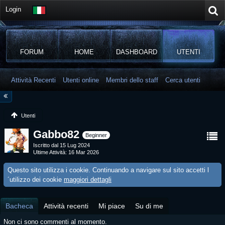
Login
FORUM
HOME
DASHBOARD
UTENTI
Attività Recenti
Utenti online
Membri dello staff
Cerca utenti
Utenti
Gabbo82
Beginner
Iscritto dal 15 Lug 2024
Ultime Attività
16 Mar 2026
Questo sito utilizza i cookie. Continuando a navigare sul sito accetti l
´utilizzo dei cookie
maggiori dettagli
Bacheca
Attività recenti
Mi piace
Su di me
Non ci sono commenti al momento.