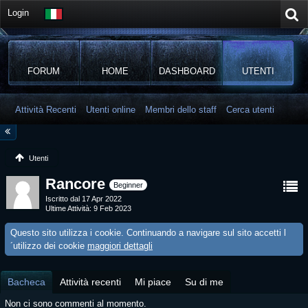
Login
FORUM
HOME
DASHBOARD
UTENTI
Attività Recenti
Utenti online
Membri dello staff
Cerca utenti
Utenti
Rancore
Beginner
Iscritto dal 17 Apr 2022
Ultime Attività
9 Feb 2023
Questo sito utilizza i cookie. Continuando a navigare sul sito accetti l
´utilizzo dei cookie
maggiori dettagli
Bacheca
Attività recenti
Mi piace
Su di me
Non ci sono commenti al momento.