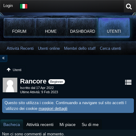
Login
FORUM
HOME
DASHBOARD
UTENTI
Attività Recenti
Utenti online
Membri dello staff
Cerca utenti
Utenti
Rancore
Beginner
Iscritto dal 17 Apr 2022
Ultime Attività
9 Feb 2023
Questo sito utilizza i cookie. Continuando a navigare sul sito accetti l
´utilizzo dei cookie
maggiori dettagli
Bacheca
Attività recenti
Mi piace
Su di me
Non ci sono commenti al momento.