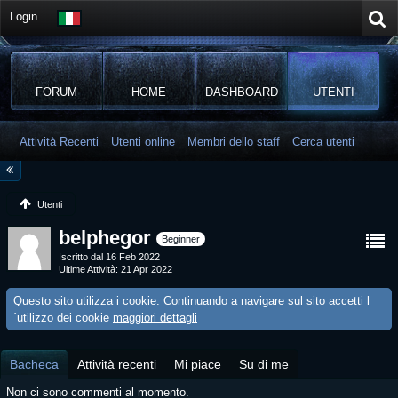
Login
FORUM
HOME
DASHBOARD
UTENTI
Attività Recenti
Utenti online
Membri dello staff
Cerca utenti
Utenti
belphegor
Beginner
Iscritto dal 16 Feb 2022
Ultime Attività
21 Apr 2022
Questo sito utilizza i cookie. Continuando a navigare sul sito accetti l
´utilizzo dei cookie
maggiori dettagli
Bacheca
Attività recenti
Mi piace
Su di me
Non ci sono commenti al momento.