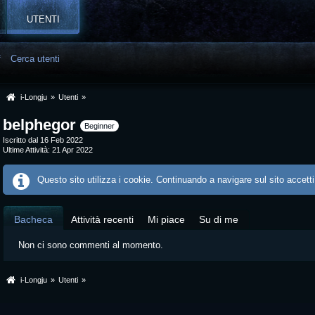
UTENTI
f
Cerca utenti
i-Longju
»
Utenti
»
belphegor
Beginner
Iscritto dal 16 Feb 2022
Ultime Attività
21 Apr 2022
Questo sito utilizza i cookie. Continuando a navigare sul sito accetti
Bacheca
Attività recenti
Mi piace
Su di me
Non ci sono commenti al momento.
i-Longju
»
Utenti
»