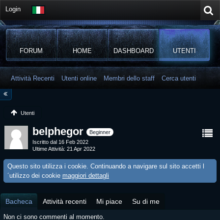
Login
FORUM
HOME
DASHBOARD
UTENTI
Attività Recenti
Utenti online
Membri dello staff
Cerca utenti
Utenti
belphegor
Beginner
Iscritto dal 16 Feb 2022
Ultime Attività
21 Apr 2022
Questo sito utilizza i cookie. Continuando a navigare sul sito accetti l
´utilizzo dei cookie
maggiori dettagli
Bacheca
Attività recenti
Mi piace
Su di me
Non ci sono commenti al momento.