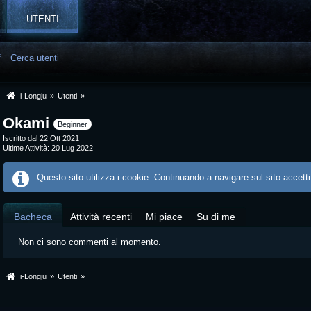
UTENTI
f
Cerca utenti
i-Longju
»
Utenti
»
Okami
Beginner
Iscritto dal 22 Ott 2021
Ultime Attività
20 Lug 2022
Questo sito utilizza i cookie. Continuando a navigare sul sito accetti
Bacheca
Attività recenti
Mi piace
Su di me
Non ci sono commenti al momento.
i-Longju
»
Utenti
»