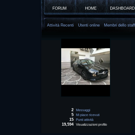
FORUM
HOME
DASHBOARD
Attività Recenti
Utenti online
Membri dello staf
2
Messaggi
5
Mi piace ricevuti
15
Punti attività
19,594
Visualizzazioni profilo