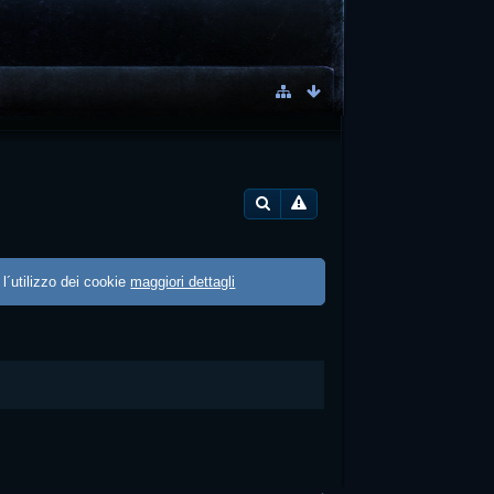
 l´utilizzo dei cookie
maggiori dettagli