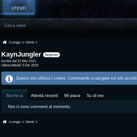
UTENTI
f
Cerca utenti
i-Longju
»
Utenti
»
KaynJungler
Beginner
Iscritto dal 22 Mar 2021
Ultime Attività
5 Dic 2025
Questo sito utilizza i cookie. Continuando a navigare sul sito accetti
Bacheca
Attività recenti
Mi piace
Su di me
Non ci sono commenti al momento.
i-Longju
»
Utenti
»