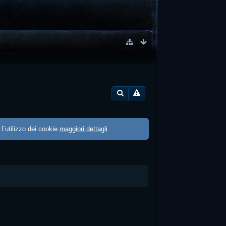
 l´utilizzo dei cookie
maggiori dettagli