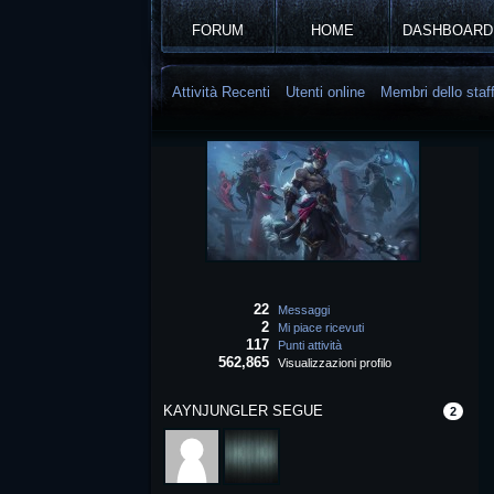
FORUM
HOME
DASHBOARD
Attività Recenti
Utenti online
Membri dello staf
22
Messaggi
2
Mi piace ricevuti
117
Punti attività
562,865
Visualizzazioni profilo
KAYNJUNGLER SEGUE
2