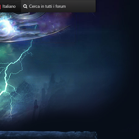
Italiano