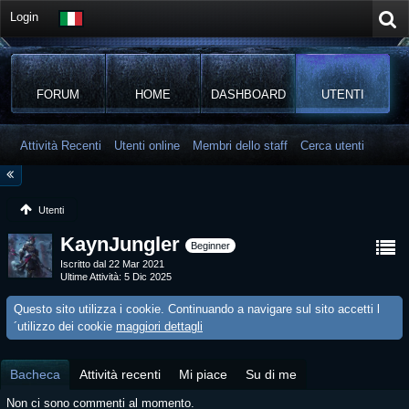
Login
FORUM
HOME
DASHBOARD
UTENTI
Attività Recenti
Utenti online
Membri dello staff
Cerca utenti
Utenti
KaynJungler
Beginner
Iscritto dal 22 Mar 2021
Ultime Attività
5 Dic 2025
Questo sito utilizza i cookie. Continuando a navigare sul sito accetti l
´utilizzo dei cookie
maggiori dettagli
Bacheca
Attività recenti
Mi piace
Su di me
Non ci sono commenti al momento.