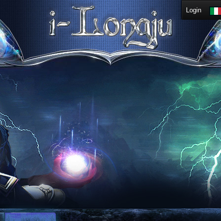
Login