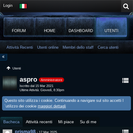
Login
FORUM
HOME
DASHBOARD
UTENTI
Attività Recenti
Utenti online
Membri dello staff
Cerca utenti
Utenti
aspro
Amministratore
Iscritto dal 15 Mar 2021
Ultime Attività
Giovedì, 8:30pm
Questo sito utilizza i cookie. Continuando a navigare sul sito accetti l
´utilizzo dei cookie
maggiori dettagli
Bacheca
Attività recenti
Mi piace
Su di me
prisma98
-
17 Mar 2025