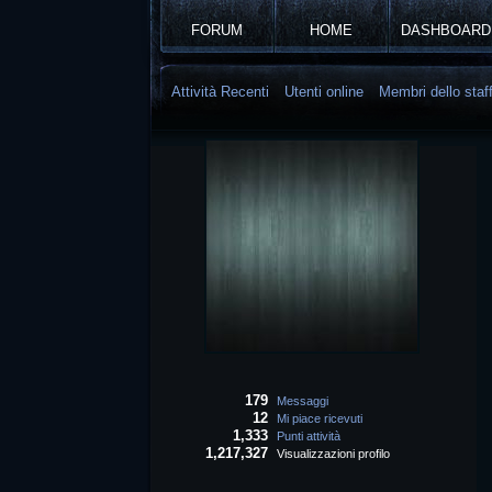
FORUM
HOME
DASHBOARD
Attività Recenti
Utenti online
Membri dello staf
179
Messaggi
12
Mi piace ricevuti
1,333
Punti attività
1,217,327
Visualizzazioni profilo