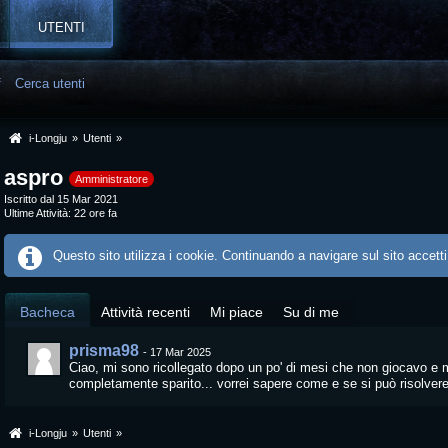
UTENTI
f
Cerca utenti
i-Longju
»
Utenti
»
aspro
Amministratore
Iscritto dal 15 Mar 2021
Ultime Attività
22 ore fa
Questo sito utilizza i cookie. Continuando a navigare sul sito accetti
Bacheca
Attività recenti
Mi piace
Su di me
prisma98
-
17 Mar 2025
Ciao, mi sono ricollegato dopo un po' di mesi che non giocavo e 
completamente sparito... vorrei sapere come e se si può risolver
i-Longju
»
Utenti
»