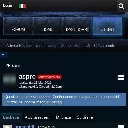
Login
FORUM
HOME
DASHBOARD
UTENTI
Attività Recenti
Utenti online
Membri dello staff
Cerca utenti
Utenti
aspro
Amministratore
Iscritto dal 15 Mar 2021
Ultime Attività
Giovedì, 8:30pm
Questo sito utilizza i cookie. Continuando a navigare sul sito accetti l
´utilizzo dei cookie
maggiori dettagli
Bacheca
Attività recenti
Mi piace
Su di me
prisma98
-
17 Mar 2025