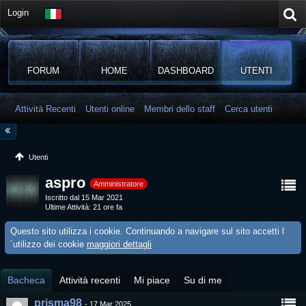
Login
FORUM
HOME
DASHBOARD
UTENTI
Attività Recenti
Utenti online
Membri dello staff
Cerca utenti
Utenti
aspro
Amministratore
Iscritto dal 15 Mar 2021
Ultime Attività
21 ore fa
Questo sito utilizza i cookie. Continuando a navigare sul sito accetti l
´utilizzo dei cookie
maggiori dettagli
Bacheca
Attività recenti
Mi piace
Su di me
prisma98
-
17 Mar 2025