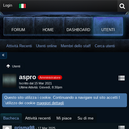
Login
FORUM
HOME
DASHBOARD
UTENTI
Attività Recenti
Utenti online
Membri dello staff
Cerca utenti
Utenti
aspro
Amministratore
Iscritto dal 15 Mar 2021
Ultime Attività
Giovedì, 8:30pm
Questo sito utilizza i cookie. Continuando a navigare sul sito accetti l
´utilizzo dei cookie
maggiori dettagli
Bacheca
Attività recenti
Mi piace
Su di me
prisma98
-
17 Mar 2025