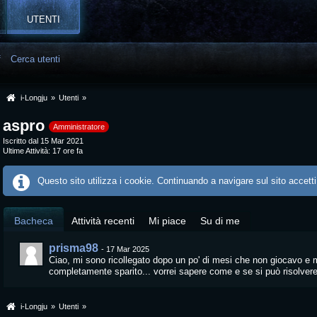
UTENTI
f
Cerca utenti
i-Longju
»
Utenti
»
aspro
Amministratore
Iscritto dal 15 Mar 2021
Ultime Attività
17 ore fa
Questo sito utilizza i cookie. Continuando a navigare sul sito accetti
Bacheca
Attività recenti
Mi piace
Su di me
prisma98
-
17 Mar 2025
Ciao, mi sono ricollegato dopo un po' di mesi che non giocavo e 
completamente sparito... vorrei sapere come e se si può risolver
i-Longju
»
Utenti
»