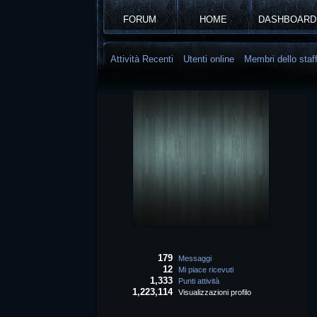
FORUM
HOME
DASHBOARD
Attività Recenti
Utenti online
Membri dello staf
179
Messaggi
12
Mi piace ricevuti
1,333
Punti attività
1,223,114
Visualizzazioni profilo