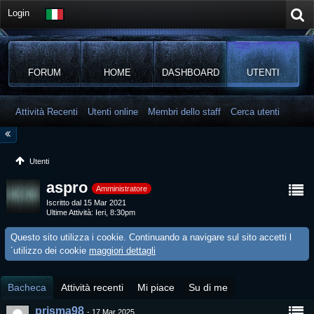
Login
FORUM
HOME
DASHBOARD
UTENTI
Attività Recenti
Utenti online
Membri dello staff
Cerca utenti
Utenti
aspro
Amministratore
Iscritto dal 15 Mar 2021
Ultime Attività
Ieri, 8:30pm
Questo sito utilizza i cookie. Continuando a navigare sul sito accetti l
´utilizzo dei cookie
maggiori dettagli
Bacheca
Attività recenti
Mi piace
Su di me
prisma98
-
17 Mar 2025