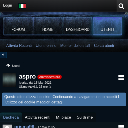
Login
FORUM
HOME
DASHBOARD
UTENTI
Attività Recenti
Utenti online
Membri dello staff
Cerca utenti
Utenti
aspro
Amministratore
Iscritto dal 15 Mar 2021
Ultime Attività
16 ore fa
Questo sito utilizza i cookie. Continuando a navigare sul sito accetti l
´utilizzo dei cookie
maggiori dettagli
Bacheca
Attività recenti
Mi piace
Su di me
prisma98
-
17 Mar 2025