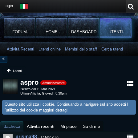
Login
FORUM
HOME
DASHBOARD
UTENTI
Attività Recenti
Utenti online
Membri dello staff
Cerca utenti
Utenti
aspro
Amministratore
Iscritto dal 15 Mar 2021
Ultime Attività
Giovedì, 8:30pm
Questo sito utilizza i cookie. Continuando a navigare sul sito accetti l
´utilizzo dei cookie
maggiori dettagli
Bacheca
Attività recenti
Mi piace
Su di me
prisma98
-
17 Mar 2025