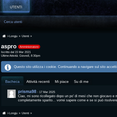
UTENTI
f
Cerca utenti
i-Longju
»
Utenti
»
aspro
Amministratore
Iscritto dal 15 Mar 2021
Ultime Attività
Giovedì, 8:30pm
Questo sito utilizza i cookie. Continuando a navigare sul sito accetti
Bacheca
Attività recenti
Mi piace
Su di me
prisma98
-
17 Mar 2025
Ciao, mi sono ricollegato dopo un po' di mesi che non giocavo e 
completamente sparito... vorrei sapere come e se si può risolver
i-Longju
»
Utenti
»