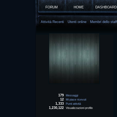
FORUM
HOME
DASHBOARD
Attività Recenti
Utenti online
Membri dello staf
179
Messaggi
12
Mi piace ricevuti
1,333
Punti attività
1,230,122
Visualizzazioni profilo