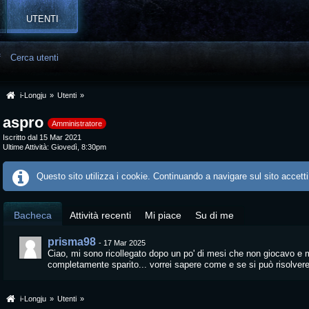
UTENTI
f
Cerca utenti
i-Longju
»
Utenti
»
aspro
Amministratore
Iscritto dal 15 Mar 2021
Ultime Attività
Giovedì, 8:30pm
Questo sito utilizza i cookie. Continuando a navigare sul sito accetti
Bacheca
Attività recenti
Mi piace
Su di me
prisma98
-
17 Mar 2025
Ciao, mi sono ricollegato dopo un po' di mesi che non giocavo e 
completamente sparito... vorrei sapere come e se si può risolver
i-Longju
»
Utenti
»