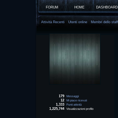
FORUM
HOME
DASHBOARD
Attività Recenti
Utenti online
Membri dello staf
179
Messaggi
12
Mi piace ricevuti
1,333
Punti attività
1,225,744
Visualizzazioni profilo