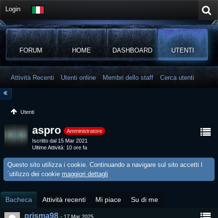
Login
FORUM
HOME
DASHBOARD
UTENTI
Attività Recenti
Utenti online
Membri dello staff
Cerca utenti
Utenti
aspro
Amministratore
Iscritto dal 15 Mar 2021
Ultime Attività
10 ore fa
Questo sito utilizza i cookie. Continuando a navigare sul sito accetti l
´utilizzo dei cookie
maggiori dettagli
Bacheca
Attività recenti
Mi piace
Su di me
prisma98
-
17 Mar 2025