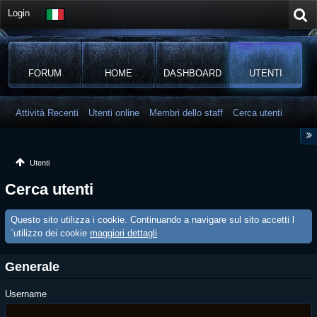
Login
FORUM
HOME
DASHBOARD
UTENTI
Attività Recenti
Utenti online
Membri dello staff
Cerca utenti
Utenti
Cerca utenti
Questo sito utilizza i cookie. Continuando a navigare sul sito accetti l
´utilizzo dei cookie
maggiori dettagli
Generale
Username