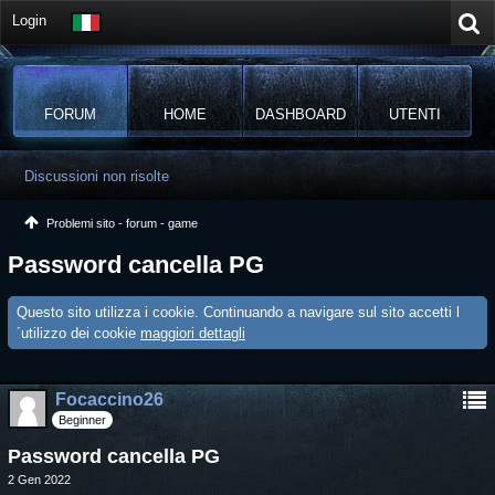
Login
FORUM
HOME
DASHBOARD
UTENTI
Discussioni non risolte
Problemi sito - forum - game
Password cancella PG
Questo sito utilizza i cookie. Continuando a navigare sul sito accetti l
´utilizzo dei cookie
maggiori dettagli
Focaccino26
Beginner
Password cancella PG
2 Gen 2022