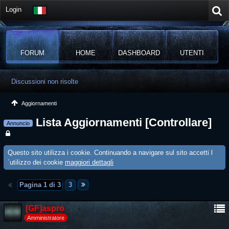
Login
FORUM
HOME
DASHBOARD
UTENTI
Discussioni non risolte
Aggiornamenti
Lista Aggiornamenti [Controllare]
Annuncio
Questo sito utilizza i cookie. Continuando a navigare sul sito accetti l
´utilizzo dei cookie
maggiori dettagli
Pagina 1 di 3
3
[GF]aspro
Amministratore