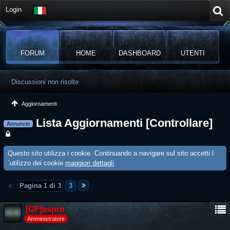
Login
FORUM
HOME
DASHBOARD
UTENTI
Discussioni non risolte
Aggiornamenti
Lista Aggiornamenti [Controllare]
Annuncio
Questo sito utilizza i cookie. Continuando a navigare sul sito accetti l
´utilizzo dei cookie
maggiori dettagli
Pagina 1 di 3
3
[GF]aspro
Amministratore