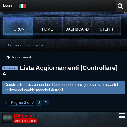
Login
FORUM
HOME
DASHBOARD
UTENTI
Discussioni non risolte
Aggiornamenti
Lista Aggiornamenti [Controllare]
Annuncio
Questo sito utilizza i cookie. Continuando a navigare sul sito accetti l
´utilizzo dei cookie
maggiori dettagli
Pagina 1 di 3
3
[GF]aspro
Amministratore