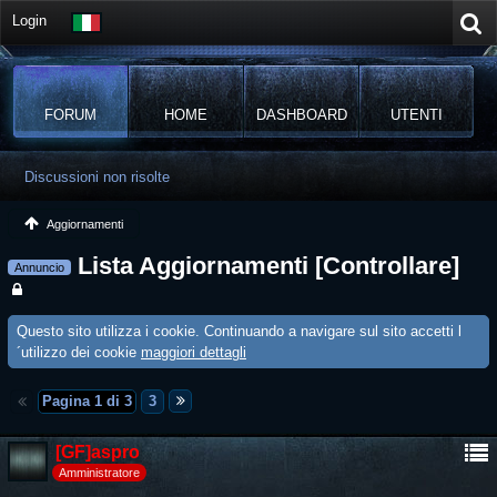
Login
FORUM
HOME
DASHBOARD
UTENTI
Discussioni non risolte
Aggiornamenti
Lista Aggiornamenti [Controllare]
Annuncio
Questo sito utilizza i cookie. Continuando a navigare sul sito accetti l
´utilizzo dei cookie
maggiori dettagli
Pagina 1 di 3
3
[GF]aspro
Amministratore