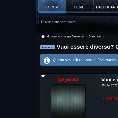
FORUM
HOME
DASHBOARD
Discussioni non risolte
i-Longju
»
i-Longju Benvenuti
»
Donazioni
»
Vuoi essere diverso? 
Annuncio
Questo sito utilizza i cookie. Continuando a
[GF]aspro
Vuoi e
28 Mar 2021
Ti sei 