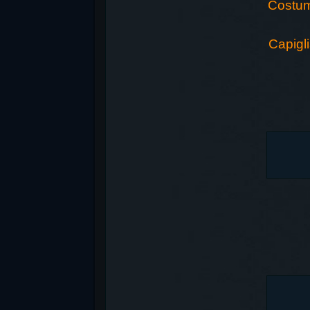
Costum
Capigl