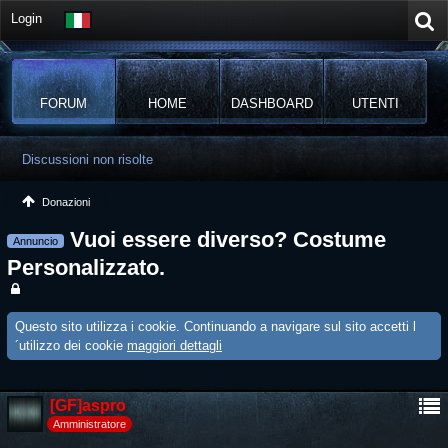
Login
FORUM
HOME
DASHBOARD
UTENTI
Discussioni non risolte
Donazioni
Vuoi essere diverso? Costume
Annuncio
Personalizzato.
Questo sito utilizza i cookie. Continuando a navigare sul sito accetti l
´utilizzo dei cookie
maggiori dettagli
[GF]aspro
Amministratore