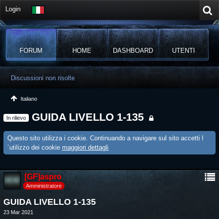
Login
FORUM
HOME
DASHBOARD
UTENTI
Discussioni non risolte
Italiano
GUIDA LIVELLO 1-135
In rilievo
Questo sito utilizza i cookie. Continuando a navigare sul sito accetti l
´utilizzo dei cookie
maggiori dettagli
[GF]aspro
Amministratore
GUIDA LIVELLO 1-135
23 Mar 2021