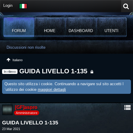
Login
FORUM
HOME
DASHBOARD
UTENTI
Discussioni non risolte
Italiano
GUIDA LIVELLO 1-135
In rilievo
Questo sito utilizza i cookie. Continuando a navigare sul sito accetti l
´utilizzo dei cookie
maggiori dettagli
[GF]aspro
Amministratore
GUIDA LIVELLO 1-135
23 Mar 2021