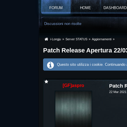
FORUM
HOME
DASHBOARD
Discussioni non risolte
i-Longju
»
Server STATUS
»
Aggiornamenti
»
Patch Release Apertura 22/0
Questo sito utilizza i cookie. Continuando a
[GF]aspro
Patch R
22 Mar 2021