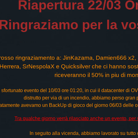
Riapertura 22/03 O
 Ringraziamo per la vo
rosso ringraziamento a: JinKazama, Damien666 x2, 
errera, SrNespolaX e Quicksilver che ci hanno sost
riceveranno il 50% in piu di mo
sfortunato evento del 10/03 ore 01:20, in cui il datacenter di O
distrutto per via di un incendio, abbiamo perso gran pa
atamente avevamo un BackUp di gioco del giorno 06/03 delle ore 
Tra qualche giorno verrà rilasciato anche un evento, per 
In seguito alla vicenda, abbiamo lavorato su tutto 