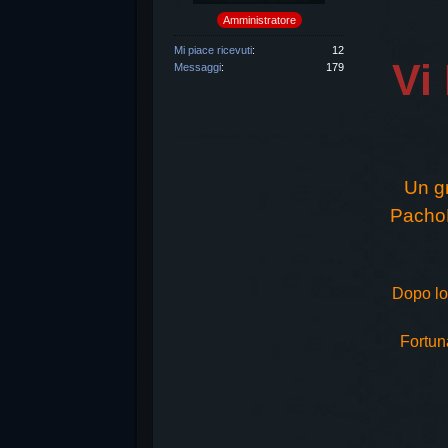
Amministratore
Mi piace ricevuti
12
Vi
Messaggi
179
Un g
PachoH
Dopo lo 
Fortun