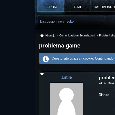
FORUM
HOME
DASHBOARD
Discussioni non risolte
i-Longju
»
Comunicazione/Segnalazioni
»
Problemi sit
problema game
Questo sito utilizza i cookie. Continuando a
antile
proble
24 Dic 2024
Risolto