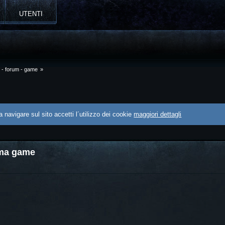
UTENTI
o - forum - game
»
 navigare sul sito accetti l´utilizzo dei cookie
maggiori dettagli
ma game